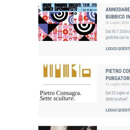
ANNODARE 
BUBBICO I
31 Luglio 2026
Dal 30.7.2026 a
grafiche con l
LEGGI QUEST
PIETRO CO
PURGATOR
21 Luglio 2026
Dal 22 luglio a
Sette sculture”.
LEGGI QUEST