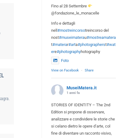
Fino al 28 Settembre
@fondazione_le_monacelle
Info e dettagli
nell
#mostreincorso
treincorso del
e
nost
#museimatera
u
#mostreamatera
t
#matera
r
#art
a
#photographers
t
#wat
er
e
#photography
hotography
Foto
View on Facebook
·
Share
EL
MuseiMatera.it
1 anni fa
sagra.
STORIES OF IDENTITY – The 2nd
Edition si propone di osservare,
analizzare e condividere le storie che
si celano dietro le opere d’arte, col
fine di diventare un racconto visivo,