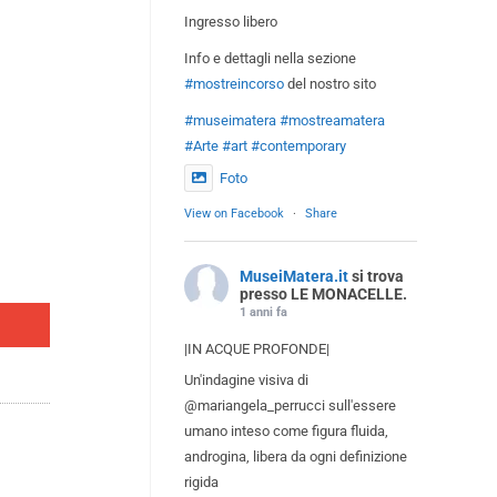
Ingresso libero
Info e dettagli nella sezione
#mostreincorso
del nostro sito
#museimatera
#mostreamatera
#Arte
#art
#contemporary
Foto
View on Facebook
·
Share
MuseiMatera.it
si trova
presso LE MONACELLE.
1 anni fa
|IN ACQUE PROFONDE|
Un'indagine visiva di
@mariangela_perrucci sull'essere
umano inteso come figura fluida,
androgina, libera da ogni definizione
rigida