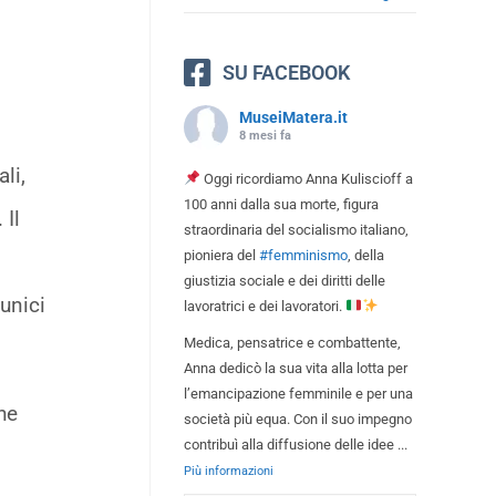
SU FACEBOOK
MuseiMatera.it
8 mesi fa
ali,
Oggi ricordiamo Anna Kuliscioff a
100 anni dalla sua morte, figura
 Il
straordinaria del socialismo italiano,
pioniera del
#femminismo
, della
giustizia sociale e dei diritti delle
 unici
lavoratrici e dei lavoratori.
Medica, pensatrice e combattente,
Anna dedicò la sua vita alla lotta per
l’emancipazione femminile e per una
he
società più equa. Con il suo impegno
contribuì alla diffusione delle idee
...
Più informazioni