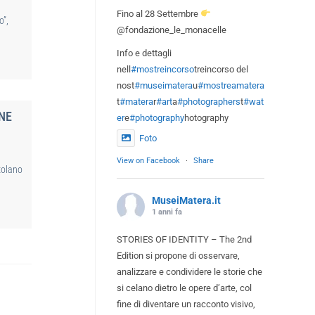
Fino al 28 Settembre
o”,
@fondazione_le_monacelle
Info e dettagli
nell
#mostreincorso
treincorso del
nost
#museimatera
u
#mostreamatera
t
#matera
r
#art
a
#photographers
t
#wat
NE
er
e
#photography
hotography
Foto
View on Facebook
·
Share
tolano
MuseiMatera.it
1 anni fa
STORIES OF IDENTITY – The 2nd
Edition si propone di osservare,
analizzare e condividere le storie che
si celano dietro le opere d’arte, col
fine di diventare un racconto visivo,