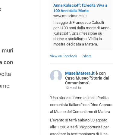
Anna Kuliscioff: l'Eredità Viva a
o
100 Anni dalla Morte
www.museimatera.it
Il saggio di Francesco Calculli
per i 100 anni dalla morte di Anna
Kuliscioff. Una riflessione su
donne e socialismo. Visita la
mostra dedicata a Matera.
i muri
View on Facebook
·
Share
ga con
volta
MuseiMatera.it
è con
Casa Museo "Storia del
Comunismo".
Come
12 mesi fa
"Una storia al femminile del Partito
comunista italiano" con Dina Caprara
al Museo del Comunismo di Matera
L'evento si terrà sabato 30 agosto
alle 17:30 e sarà un'opportunità per
ascoltare la testimonianza di Dina