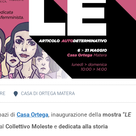
RE
CASA DI ORTEGA MATERA
pazi di
Casa Ortega
, inaugurazione della
mostra “
LE
dal
Collettivo Moleste
e
dedicata alla storia