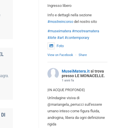
Ingresso libero
Info e dettagli nella sezione
e
#mostreincorso
del nostro sito
#museimatera
#mostreamatera
#Arte
#art
#contemporary
Foto
EL
View on Facebook
·
Share
MuseiMatera.it
si trova
presso LE MONACELLE.
sagra.
1 anni fa
|IN ACQUE PROFONDE|
Un'indagine visiva di
@mariangela_perrucci sull'essere
umano inteso come figura fluida,
 DI
androgina, libera da ogni definizione
rigida