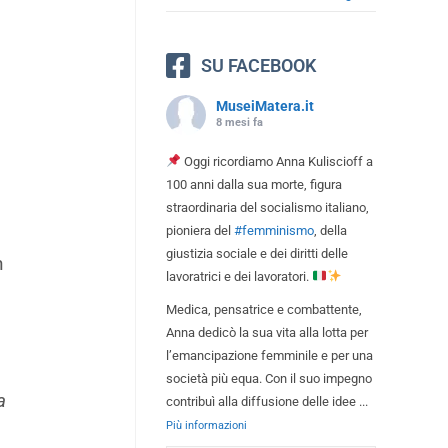
SU FACEBOOK
MuseiMatera.it
8 mesi fa
Oggi ricordiamo Anna Kuliscioff a
100 anni dalla sua morte, figura
straordinaria del socialismo italiano,
pioniera del
#femminismo
, della
giustizia sociale e dei diritti delle
n
lavoratrici e dei lavoratori.
Medica, pensatrice e combattente,
Anna dedicò la sua vita alla lotta per
l’emancipazione femminile e per una
società più equa. Con il suo impegno
a
contribuì alla diffusione delle idee
...
Più informazioni