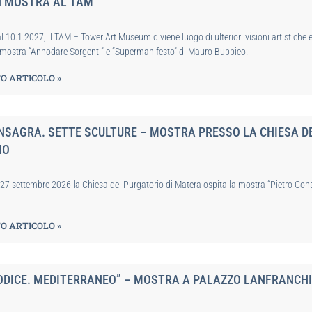
N MOSTRA AL TAM
l 10.1.2027, il TAM – Tower Art Museum diviene luogo di ulteriori visioni artistiche 
a mostra “Annodare Sorgenti” e “Supermanifesto” di Mauro Bubbico.
O ARTICOLO »
NSAGRA. SETTE SCULTURE – MOSTRA PRESSO LA CHIESA D
IO
l 27 settembre 2026 la Chiesa del Purgatorio di Matera ospita la mostra “Pietro Con
O ARTICOLO »
DICE. MEDITERRANEO” – MOSTRA A PALAZZO LANFRANCHI