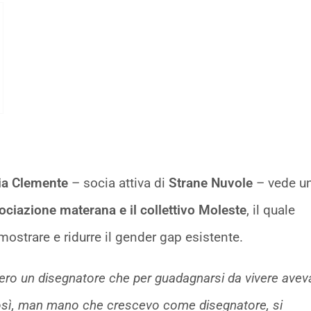
ia Clemente
– socia attiva di
Strane Nuvole
– vede u
ociazione materana e il collettivo Moleste
, il quale
 mostrare e ridurre il gender gap esistente.
o ero un disegnatore che per guadagnarsi da vivere avev
 Così, man mano che crescevo come disegnatore, si