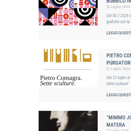
BUBBICO I
31 Luglio 2026
Dal 30.7.2026 a
grafiche con l
LEGGI QUEST
PIETRO CO
PURGATOR
21 Luglio 2026
Dal 22 luglio a
Sette sculture”.
LEGGI QUEST
“MIMMO JO
MATERA
7 Luglio 2026