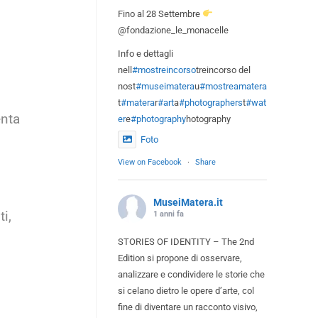
Fino al 28 Settembre
@fondazione_le_monacelle
Info e dettagli
nell
#mostreincorso
treincorso del
nost
#museimatera
u
#mostreamatera
t
#matera
r
#art
a
#photographers
t
#wat
enta
er
e
#photography
hotography
Foto
View on Facebook
·
Share
MuseiMatera.it
i,
1 anni fa
STORIES OF IDENTITY – The 2nd
Edition si propone di osservare,
analizzare e condividere le storie che
si celano dietro le opere d’arte, col
fine di diventare un racconto visivo,