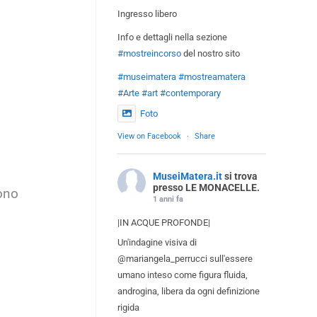
Ingresso libero
Info e dettagli nella sezione
#mostreincorso
del nostro sito
#museimatera
#mostreamatera
#Arte
#art
#contemporary
Foto
View on Facebook
·
Share
MuseiMatera.it
si trova
presso LE MONACELLE.
dono
1 anni fa
|IN ACQUE PROFONDE|
Un'indagine visiva di
@mariangela_perrucci sull'essere
umano inteso come figura fluida,
androgina, libera da ogni definizione
rigida