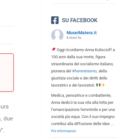
SU FACEBOOK
MuseiMatera.it
8 mesi fa
Oggi ricordiamo Anna Kuliscioff a
100 anni dalla sua morte, figura
straordinaria del socialismo italiano,
pioniera del
#femminismo
, della
giustizia sociale e dei diritti delle
lavoratrici e dei lavoratori.
Medica, pensatrice e combattente,
Anna dedicò la sua vita alla lotta per
cura
l’emancipazione femminile e per una
società più equa. Con il suo impegno
o
, due
contribuì alla diffusione delle idee
...
o”
.
Più informazioni