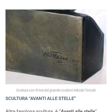
Scultura con firma del grande scultore Nikolai Tomski
SCULTURA “AVANTI ALLE STELLE”
Altra favolosa scultura è “
Avanti alle stelle
“,