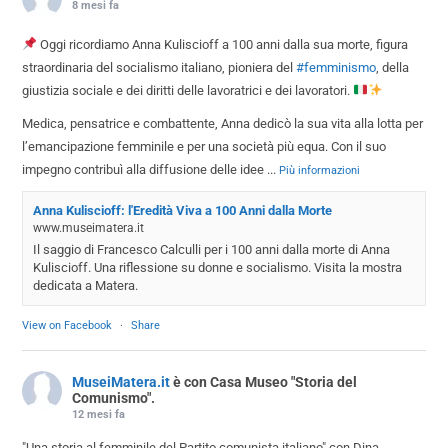
8 mesi fa
Oggi ricordiamo Anna Kuliscioff a 100 anni dalla sua morte, figura
straordinaria del socialismo italiano, pioniera del
#femminismo
, della
giustizia sociale e dei diritti delle lavoratrici e dei lavoratori.
Medica, pensatrice e combattente, Anna dedicò la sua vita alla lotta per
l’emancipazione femminile e per una società più equa. Con il suo
impegno contribuì alla diffusione delle idee
...
Più informazioni
Anna Kuliscioff: l'Eredità Viva a 100 Anni dalla Morte
www.museimatera.it
Il saggio di Francesco Calculli per i 100 anni dalla morte di Anna
Kuliscioff. Una riflessione su donne e socialismo. Visita la mostra
dedicata a Matera.
View on Facebook
·
Share
MuseiMatera.it
è con Casa Museo "Storia del
Comunismo".
12 mesi fa
"Una storia al femminile del Partito comunista italiano" con Dina