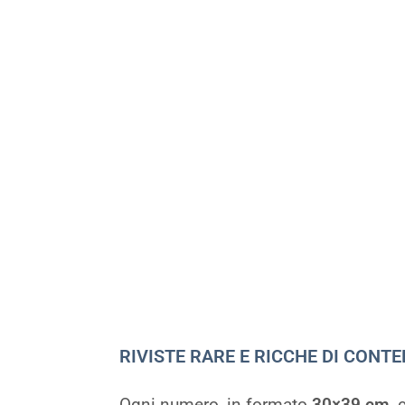
RIVISTE RARE E RICCHE DI CONTE
Ogni numero, in formato
30×39 cm
, 