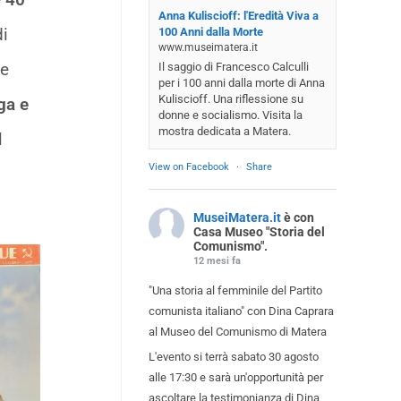
Anna Kuliscioff: l'Eredità Viva a
di
100 Anni dalla Morte
www.museimatera.it
he
Il saggio di Francesco Calculli
per i 100 anni dalla morte di Anna
Kuliscioff. Una riflessione su
ga e
donne e socialismo. Visita la
mostra dedicata a Matera.
l
View on Facebook
·
Share
MuseiMatera.it
è con
Casa Museo "Storia del
Comunismo".
12 mesi fa
"Una storia al femminile del Partito
comunista italiano" con Dina Caprara
al Museo del Comunismo di Matera
L'evento si terrà sabato 30 agosto
alle 17:30 e sarà un'opportunità per
ascoltare la testimonianza di Dina