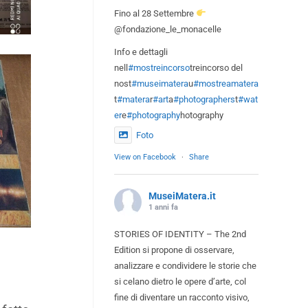
Fino al 28 Settembre
@fondazione_le_monacelle
Info e dettagli
nell
#mostreincorso
treincorso del
nost
#museimatera
u
#mostreamatera
t
#matera
r
#art
a
#photographers
t
#wat
er
e
#photography
hotography
Foto
View on Facebook
·
Share
MuseiMatera.it
1 anni fa
STORIES OF IDENTITY – The 2nd
Edition si propone di osservare,
analizzare e condividere le storie che
si celano dietro le opere d’arte, col
fine di diventare un racconto visivo,