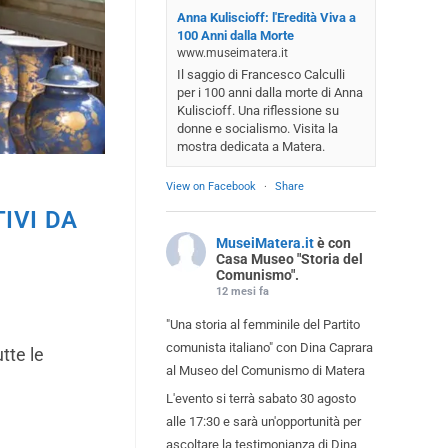
Anna Kuliscioff: l'Eredità Viva a
100 Anni dalla Morte
www.museimatera.it
Il saggio di Francesco Calculli
per i 100 anni dalla morte di Anna
Kuliscioff. Una riflessione su
donne e socialismo. Visita la
mostra dedicata a Matera.
View on Facebook
·
Share
IVI DA
MuseiMatera.it
è con
Casa Museo "Storia del
Comunismo".
12 mesi fa
"Una storia al femminile del Partito
comunista italiano" con Dina Caprara
tte le
al Museo del Comunismo di Matera
L'evento si terrà sabato 30 agosto
alle 17:30 e sarà un'opportunità per
ascoltare la testimonianza di Dina