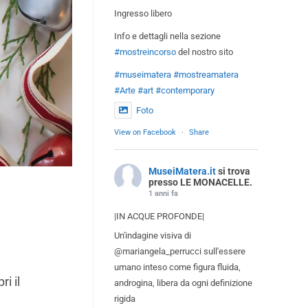
Ingresso libero
Info e dettagli nella sezione
#mostreincorso
del nostro sito
#museimatera
#mostreamatera
#Arte
#art
#contemporary
Foto
View on Facebook
·
Share
MuseiMatera.it
si trova
presso LE MONACELLE.
1 anni fa
|IN ACQUE PROFONDE|
Un'indagine visiva di
@mariangela_perrucci sull'essere
umano inteso come figura fluida,
i il
androgina, libera da ogni definizione
rigida