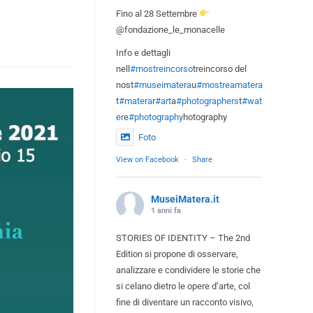
Fino al 28 Settembre
@fondazione_le_monacelle
Info e dettagli
nell
#mostreincorso
treincorso del
nost
#museimatera
u
#mostreamatera
t
#matera
r
#art
a
#photographers
t
#wat
er
e
#photography
hotography
Foto
View on Facebook
·
Share
MuseiMatera.it
1 anni fa
STORIES OF IDENTITY – The 2nd
Edition si propone di osservare,
analizzare e condividere le storie che
si celano dietro le opere d’arte, col
fine di diventare un racconto visivo,