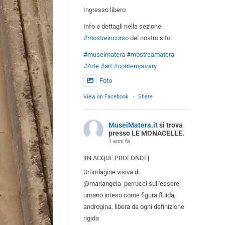
Ingresso libero
Info e dettagli nella sezione
#mostreincorso
del nostro sito
#museimatera
#mostreamatera
#Arte
#art
#contemporary
Foto
View on Facebook
·
Share
MuseiMatera.it
si trova
presso LE MONACELLE.
1 anni fa
|IN ACQUE PROFONDE|
Un'indagine visiva di
@mariangela_perrucci sull'essere
umano inteso come figura fluida,
androgina, libera da ogni definizione
rigida