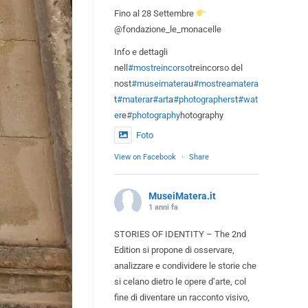
Fino al 28 Settembre
@fondazione_le_monacelle
Info e dettagli
nell
#mostreincorso
treincorso del
nost
#museimatera
u
#mostreamatera
t
#matera
r
#art
a
#photographers
t
#wat
er
e
#photography
hotography
Foto
View on Facebook
·
Share
MuseiMatera.it
1 anni fa
STORIES OF IDENTITY – The 2nd
Edition si propone di osservare,
analizzare e condividere le storie che
si celano dietro le opere d’arte, col
fine di diventare un racconto visivo,