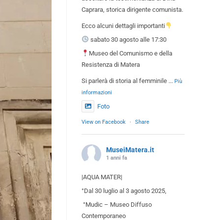
Caprara, storica dirigente comunista.
Ecco alcuni dettagli importanti
sabato 30 agosto alle 17:30
Museo del Comunismo e della
Resistenza di Matera
Si parlerà di storia al femminile
...
Più
informazioni
Foto
View on Facebook
·
Share
MuseiMatera.it
1 anni fa
|AQUA MATER|
°Dal 30 luglio al 3 agosto 2025,
°Mudic – Museo Diffuso
Contemporaneo