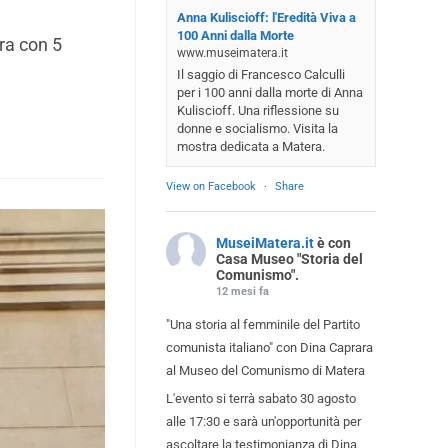
Anna Kuliscioff: l'Eredità Viva a
100 Anni dalla Morte
ra con 5
www.museimatera.it
Il saggio di Francesco Calculli
per i 100 anni dalla morte di Anna
Kuliscioff. Una riflessione su
donne e socialismo. Visita la
mostra dedicata a Matera.
View on Facebook
·
Share
MuseiMatera.it
è con
Casa Museo "Storia del
Comunismo".
12 mesi fa
"Una storia al femminile del Partito
comunista italiano" con Dina Caprara
al Museo del Comunismo di Matera
L'evento si terrà sabato 30 agosto
alle 17:30 e sarà un'opportunità per
ascoltare la testimonianza di Dina